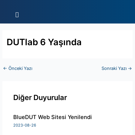
İçeriğe
Yazı
atla
dolaşımı
Menü
DUTlab 6 Yaşında
←
Önceki Yazı
Sonraki Yazı
→
Diğer Duyurular
BlueDUT Web Sitesi Yenilendi
2023-08-26