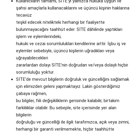
Kullanıcıların tamamı, SİTE’yi yalnızca hukuka uygun ve
şahsi amaçlarla kullanacaklarını ve üçüncü kişinin haklarına
tecavüz
teşkil edecek nitelikteki herhangi bir faaliyette
bulunmayacağını taahhüt eder. SİTE dâhilinde yaptıkları
işlem ve eylemlerindeki,
hukuki ve cezai sorumlulukları kendilerine aittir. İşbu iş ve
eylemler sebebiyle, üçüncü kişilerin uğradıkları veya
uğrayabilecekleri
zararlardan dolayı SİTE’nin doğrudan ve/veya dolaylı hiçbir
sorumluluğu yoktur.
SİTE’de mevcut bilgilerin doğruluk ve güncelliğini sağlamak
için elimizden geleni yapmaktayız. Lakin gösterdiğimiz
çabaya rağmen,
bu bilgiler, fiili değişikliklerin gerisinde kalabilir, birtakım
farklılıklar olabilir. Bu sebeple, site içerisinde yer alan
bilgilerin
doğruluğu ve güncelliği ile ilgili tarafımızca, açık veya zımni,
herhangi bir garanti verilmemekte, hiçbir taahhütte