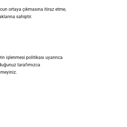
ucun ortaya çıkmasına itiraz etme,
klarına sahiptir.
erin işlenmesi politikası uyarınca
lduğunuz tarafımızca
nmeyiniz.