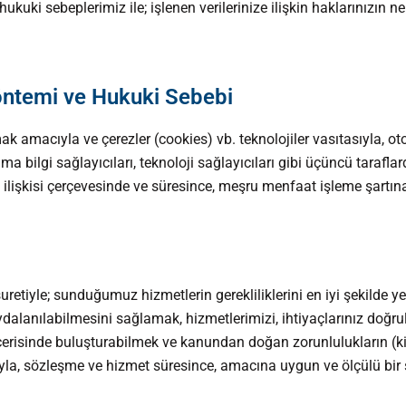
ukuki sebeplerimiz ile; işlenen verilerinize ilişkin haklarınızın 
Yöntemi ve Hukuki Sebebi
apmak amacıyla ve çerezler (cookies) vb. teknolojiler vasıtasıyla
ma bilgi sağlayıcıları, teknoloji sağlayıcıları gibi üçüncü taraflar
lişkisi çerçevesinde ve süresince, meşru menfaat işleme şartına 
uretiyle; sunduğumuz hizmetlerin gerekliliklerini en iyi şekilde y
lanılabilmesini sağlamak, hizmetlerimizi, ihtiyaçlarınız doğrult
çerisinde buluşturabilmek ve kanundan doğan zorunlulukların (kişi
yla, sözleşme ve hizmet süresince, amacına uygun ve ölçülü bir 