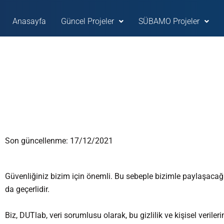
İçeriğe
atla
Anasayfa
Güncel Projeler
SÜBAMO Projeler
Son güncellenme: 17/12/2021
Güvenliğiniz bizim için önemli. Bu sebeple bizimle paylaşacağı
da geçerlidir.
Biz, DUTlab, veri sorumlusu olarak, bu gizlilik ve kişisel veriler