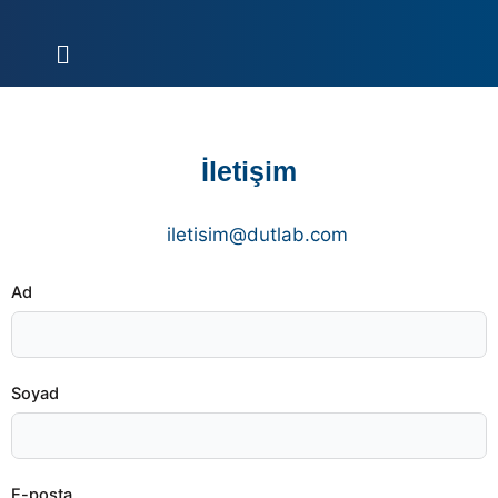
İçeriğe
atla
Menü
İletişim
iletisim@dutlab.com
Ad
Soyad
E-posta