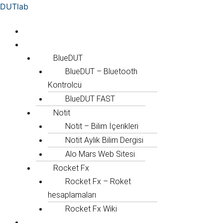
İçeriğe
Menü
DUTlab
atla
Anasayfa
Güncel Projeler
BlueDUT
BlueDUT – Bluetooth
Kontrolcü
BlueDUT FAST
Notit
Notit – Bilim İçerikleri
Notit Aylık Bilim Dergisi
Alo Mars Web Sitesi
Rocket Fx
Rocket Fx – Roket
hesaplamaları
Rocket Fx Wiki
SÜBAMO Projeler