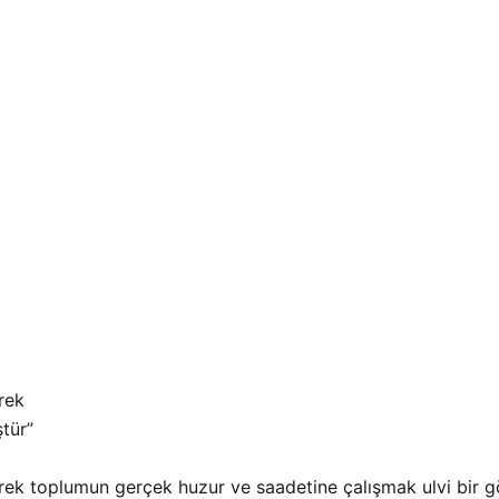
erek
tür”
iterek toplumun gerçek huzur ve saadetine çalışmak ulvi bir g