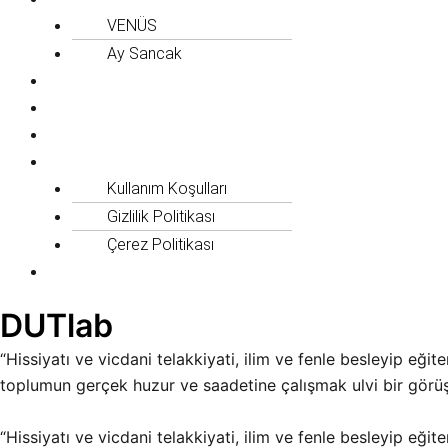
VENÜS
Ay Sancak
GARAJ
Duyurular
Hakkımızda
Politikalar
Kullanım Koşulları
Gizlilik Politikası
Çerez Politikası
İletişim
DUTlab
“Hissiyatı ve vicdani telakkiyati, ilim ve fenle besleyip eğit
toplumun gerçek huzur ve saadetine çalışmak ulvi bir görüş
“Hissiyatı ve vicdani telakkiyati, ilim ve fenle besleyip eğ